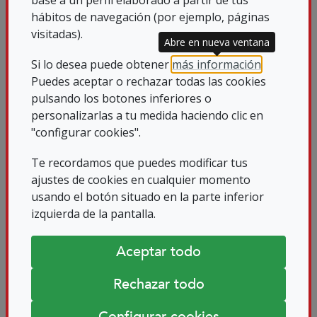
recibidas por los miembros de la C.S.A y,
hábitos de navegación (por ejemplo, páginas
que, por su interés, desde la Comisión
visitadas).
Abre en nueva ventana
Estatal se ha decidido acercar en los
Si lo desea puede obtener
más información
.
próximos meses a todos los socios.
Puedes aceptar o rechazar todas las cookies
pulsando los botones inferiores o
personalizarlas a tu medida haciendo clic en
"configurar cookies".
Se recordó que estamos pendientes de la
Te recordamos que puedes modificar tus
finalización de las obras en nuestro Hotel
ajustes de cookies en cualquier momento
ILUNION Romareda para poder
usando el botón situado en la parte inferior
conmemorar el aniversario de SUPO
izquierda de la pantalla.
teniendo previsto su celebración en
Aceptar todo
mayo.
Rechazar todo
Configurar cookies