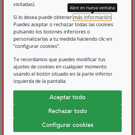
visitadas).
Abre en nueva ventana
casi todo nuestro orden del día, pudimos
Si lo desea puede obtener
más información
.
disfrutar del punto sin duda mas
Puedes aceptar o rechazar todas las cookies
interesante: la intervención de Francisca
pulsando los botones inferiores o
García Vizcaíno, directora de desarrollo
personalizarlas a tu medida haciendo clic en
de negocio interno de Ilunion.
"configurar cookies".
Te recordamos que puedes modificar tus
Sin duda, pudimos disfrutar de un
ajustes de cookies en cualquier momento
excelente recorrido por la historia de
usando el botón situado en la parte inferior
nuestro grupo de empresas, por su
izquierda de la pantalla.
presente, y por el buen futuro que se
Aceptar todo
augura para todas las vías de negocio.
Pudimos descubrir pequeñas y grandes
Rechazar todo
iniciativas que, sin duda, harán que
Configurar cookies
Ilunion siga creciendo a un buen ritmo.