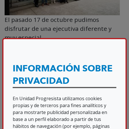
El pasado 17 de octubre pudimos
disfrutar de una ejecutiva diferente y
muy especial.
Todos los miembros de la ejecutiva nos
desplazamos al hotel Ilunion Romareda,
INFORMACIÓN SOBRE
donde nos dividimos en dos grupos para
visitar dos de sus habitaciones de forma
PRIVACIDAD
organizada. Pudimos ver una de sus
nuevas habitaciones totalmente
En Unidad Progresista utilizamos cookies
accesibles.
propias y de terceros para fines analíticos y
para mostrarte publicidad personalizada en
A continuación, nos instalamos en uno de
base a un perfil elaborado a partir de tus
hábitos de navegación (por ejemplo, páginas
los salones del hotel donde, transcurrido