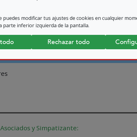
 puedes modificar tus ajustes de cookies en cualquier mom
ro de socios
Número de s
 parte inferior izquierda de la pantalla.
en SUPO:
en JUP:
 todo
Rechazar todo
Configu
317
17
res
 Asociados y Simpatizante: