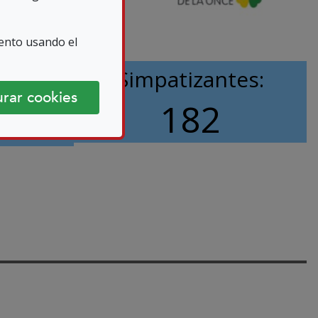
ento usando el
ocios
Simpatizantes:
rar cookies
182