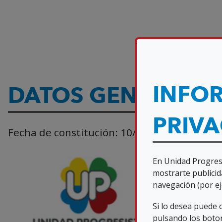
INFO
DATOS GENERALES
PRIV
Fecha de constitución:
10/06/2006
En Unidad Progresi
mostrarte publicid
navegación (por ej
Si lo desea puede
pulsando los boton