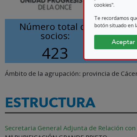
cookies".
Te recordamos que
Número total de
Núme
botón situado en la
socios:
Aceptar
423
Ámbito de la agrupación:
provincia de Cáce
ESTRUCTURA
Secretaria General Adjunta de Relación con