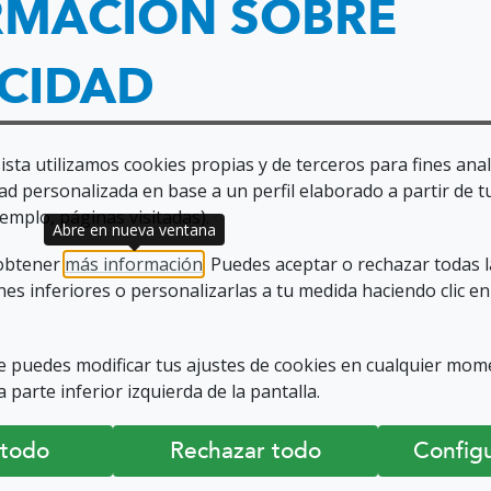
RMACIÓN SOBRE
 se trasladó al restaurante Coll de Condreu, 
ACIDAD
nifico sorteo de regalos.
del delegado de la ONCE Cataluña, Enric Botí,
sta utilizamos cookies propias y de terceros para fines anal
na, Guillermo Fernández, que quisieron compar
ad personalizada en base a un perfil elaborado a partir de t
emplo, páginas visitadas).
Abre en nueva ventana
expresar el más sincero agradecimiento a tod
 obtener
más información
. Puedes aceptar o rechazar todas 
es inferiores o personalizarlas a tu medida haciendo clic en
ritu de compañerismo, que contribuyeron a ha
 puedes modificar tus ajustes de cookies en cualquier mom
a, Teresa Palahí, animó a todas las personas
 parte inferior izquierda de la pantalla.
r la entidad y también a invitar a otros com
 todo
Rechazar todo
Configu
ruyendo espacios de convivencia, amistad y part