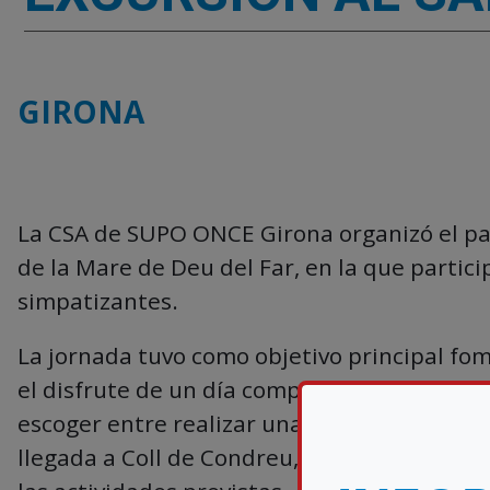
GIRONA
La CSA de SUPO ONCE Girona organizó el pas
de la Mare de Deu del Far, en la que partici
simpatizantes.
La jornada tuvo como objetivo principal fome
el disfrute de un día compartido en buena
escoger entre realizar una caminata hasta 
llegada a Coll de Condreu, todas las person