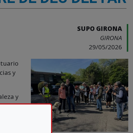
SUPO GIRONA
GIRONA
29/05/2026
ntuario
cias y
aleza y
on
r. A la
 iniciar