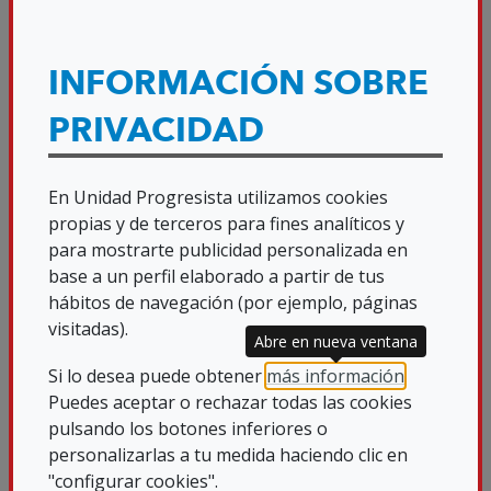
En fecha 8 de Octubre de 2024 ha
comenzado el taller de AMIGURUMIS , en
INFORMACIÓN SOBRE
la Agencia de la ONCE de Girona. El taller
PRIVACIDAD
está impartido por miembros de SUPO
GIRONA y durará desde el mes de
En Unidad Progresista utilizamos cookies
Octubre 2024 al mes de Junio 2025, y está
propias y de terceros para fines analíticos y
abierto a cualquier persona que quiera
para mostrarte publicidad personalizada en
aprender esta maravillosa técnica de
base a un perfil elaborado a partir de tus
hábitos de navegación (por ejemplo, páginas
ganchillo. Las creaciones pueden ser con
visitadas).
hilo de algodón o trapillo.
Abre en nueva ventana
Si lo desea puede obtener
más información
.
Fuente:
Puedes aceptar o rechazar todas las cookies
pulsando los botones inferiores o
SUPO GIRONA
personalizarlas a tu medida haciendo clic en
"configurar cookies".