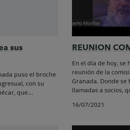
ea sus
REUNION CO
En el día de hoy, se
reunión de la comis
anada puso el broche
Granada. Donde se h
gresual, con su
llamadas a socios, qu
écar, que...
16/07/2021