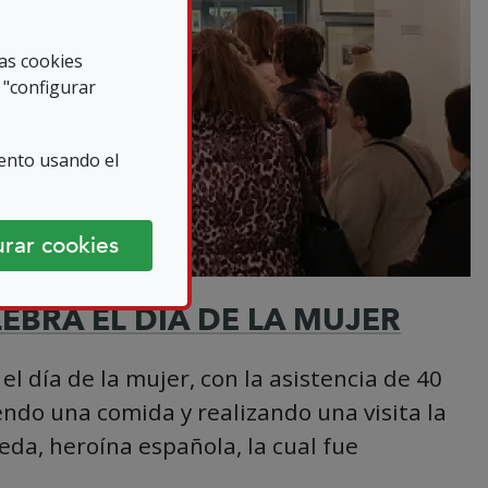
las cookies
 "configurar
ento usando el
rar cookies
EBRA EL DIA DE LA MUJER
l día de la mujer, con la asistencia de 40
ndo una comida y realizando una visita la
da, heroína española, la cual fue