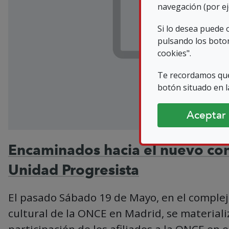
navegación (por ej
Si lo desea puede
pulsando los boton
cookies".
Te recordamos que
botón situado en la
Aceptar
Encaminados hacia el nuevo co
Unidad Progresista
El pasado Sábado 19 de Mayo, en el complej
cultural de la ONCE en Madrid, se materiali
participación de los afiliados a la ONCE en el