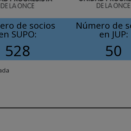
ro de socios
Número de s
en SUPO:
en JUP:
528
50
nada