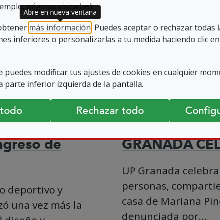
emplo, páginas visitadas).
Abre en nueva ventana
 obtener
más información
. Puedes aceptar o rechazar todas 
es inferiores o personalizarlas a tu medida haciendo clic en
 puedes modificar tus ajustes de cookies en cualquier mom
 parte inferior izquierda de la pantalla.
 todo
Rechazar todo
Configu
ngreso de
GRANADA CEL
UP Granada celebra e
personas, compartie
o deportivo y
casa de Mariana Pine
zó una vez más la
denunciada por...
 diseño y...