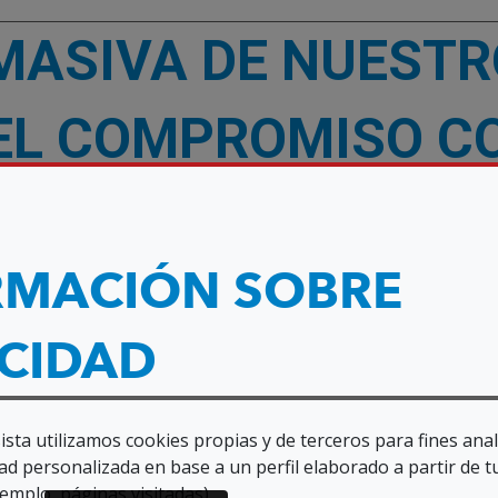
MASIVA DE NUESTR
EL COMPROMISO C
UEN TRATO A LAS P
RMACIÓN SOBRE
ACIDAD
sta utilizamos cookies propias y de terceros para fines anal
atizantes de SUPO asistieron repartidos entre
ad personalizada en base a un perfil elaborado a partir de t
rid, a un webinar sobre los derechos human
emplo, páginas visitadas).