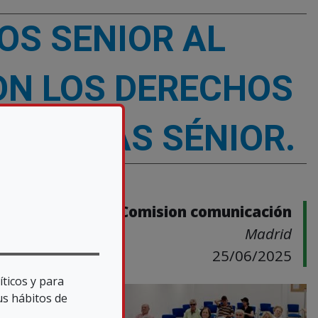
OS SENIOR AL
ON LOS DERECHOS
ERSONAS SÉNIOR.
Comision comunicación
Madrid
25/06/2025
íticos y para
 los 7
us hábitos de
os y el