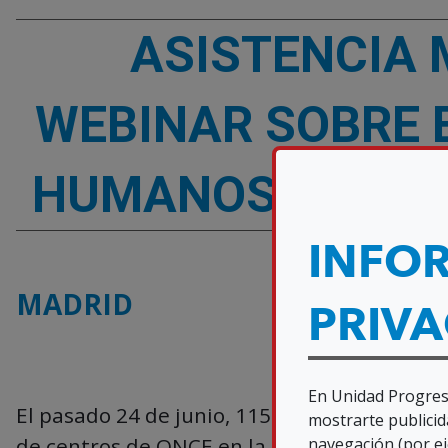
ASISTENCIA 
WEBINAR SOBRE 
HUMANOS Y EL B
INFO
MADRID
PRIV
En Unidad Progresi
El pasado 24 de junio, 115 asociados y simp
mostrarte publicid
de centros de ONCE en la Comunidad de Mad
navegación (por ej