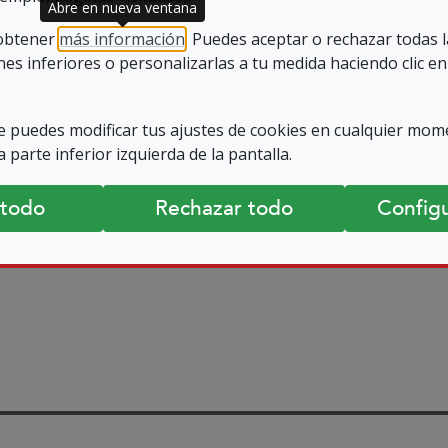
Abre en nueva ventana
ado desde la Comisión de Derechos Humanos d
 obtener
más información
. Puedes aceptar o rechazar todas 
lla. directora de Confemac (Confederación Es
es inferiores o personalizarlas a tu medida haciendo clic en
 dirigida por la Sr. Sánchez. tomaron la pala
 puedes modificar tus ajustes de cookies en cualquier mom
guntar y reflexionar sobre las distintas situ
 parte inferior izquierda de la pantalla.
 todo
Rechazar todo
Configu