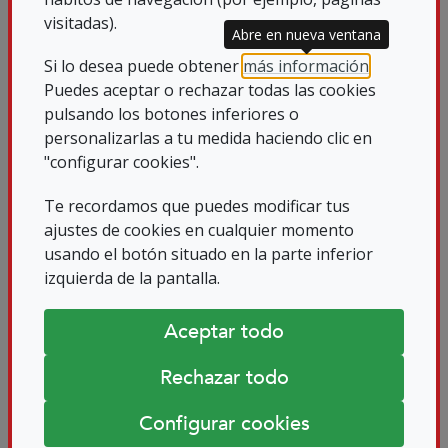
celebrado la confirmación por parte de
visitadas).
Abre en nueva ventana
nuestra Presidenta del Consejo de que
Si lo desea puede obtener
más información
.
este año los Premios Solidarios se van a
Puedes aceptar o rechazar todas las cookies
celebrar el 29 de Mayo en Salamanca.
pulsando los botones inferiores o
personalizarlas a tu medida haciendo clic en
#SomosdeUP
"configurar cookies".
Te recordamos que puedes modificar tus
DOCUMENTOS
ajustes de cookies en cualquier momento
usando el botón situado en la parte inferior
DESCARGABLES
izquierda de la pantalla.
Aceptar todo
ASAMBLEA ZAMORA 4.jpg
Rechazar todo
ASAMBLEA ZAMORA1.jpg
Configurar cookies