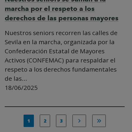
marcha por el respeto a los
derechos de las personas mayores
Nuestros seniors recorren las calles de
Sevila en la marcha, organizada por la
Confederación Estatal de Mayores
Activos (CONFEMAC) para respaldar el
respeto a los derechos fundamentales
de las...
18/06/2025
1
2
3
ir a la página
ir a la página
ir a la página
siguiente
último