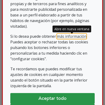
aún no ha concluido la tramitación
propias y de terceros para fines analíticos y
para mostrarte publicidad personalizada en
parlamentaria de este proyecto, pero
base a un perfil elaborado a partir de tus
entendemos que puede ser de interés
hábitos de navegación (por ejemplo, páginas
comentar sus aspectos más principales.
visitadas).
Abre en nueva ventana
Si lo desea puede obtener
más información
.
De acuerdo con los postulados de la
Puedes aceptar o rechazar todas las cookies
Convención, el sistema que se establece
pulsando los botones inferiores o
en este proyecto de norma parte de que
personalizarlas a tu medida haciendo clic en
es la propia persona con discapacidad
"configurar cookies".
quien ha de adoptar sus decisiones, y
Te recordamos que puedes modificar tus
para ello se establece un sistema de
ajustes de cookies en cualquier momento
usando el botón situado en la parte inferior
apoyo a quienes lo precisen, apoyo que va
izquierda de la pantalla.
desde la eliminación de cualquier tipo de
barreras a la posible toma de decisiones
Aceptar todo
delegadas por la persona con