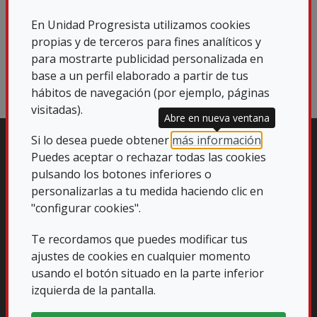
DCEABD95-9481-4B47-8794-
En Unidad Progresista utilizamos cookies
921F7D090C7F_1_201_a.jpeg
propias y de terceros para fines analíticos y
JPEG
(143.17 KB)
para mostrarte publicidad personalizada en
base a un perfil elaborado a partir de tus
hábitos de navegación (por ejemplo, páginas
visitadas).
Abre en nueva ventana
Si lo desea puede obtener
más información
.
Puedes aceptar o rechazar todas las cookies
pulsando los botones inferiores o
personalizarlas a tu medida haciendo clic en
"configurar cookies".
Te recordamos que puedes modificar tus
ajustes de cookies en cualquier momento
usando el botón situado en la parte inferior
izquierda de la pantalla.