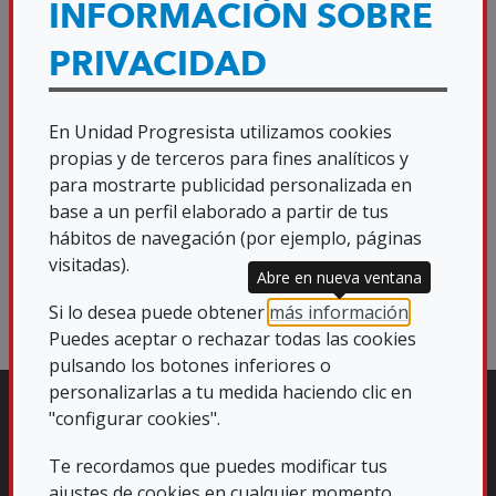
INFORMACIÓN SOBRE
COMITÉ ESTATAL DEL 27
PRIVACIDAD
DE JUNIO
En Unidad Progresista utilizamos cookies
propias y de terceros para fines analíticos y
DESCARGA DE ARCHIVOS
para mostrarte publicidad personalizada en
base a un perfil elaborado a partir de tus
hábitos de navegación (por ejemplo, páginas
Politono Sintonia UP.mp3
MP3
visitadas).
(462.17 KB)
Abre en nueva ventana
Si lo desea puede obtener
más información
.
Puedes aceptar o rechazar todas las cookies
pulsando los botones inferiores o
personalizarlas a tu medida haciendo clic en
"configurar cookies".
Te recordamos que puedes modificar tus
ajustes de cookies en cualquier momento