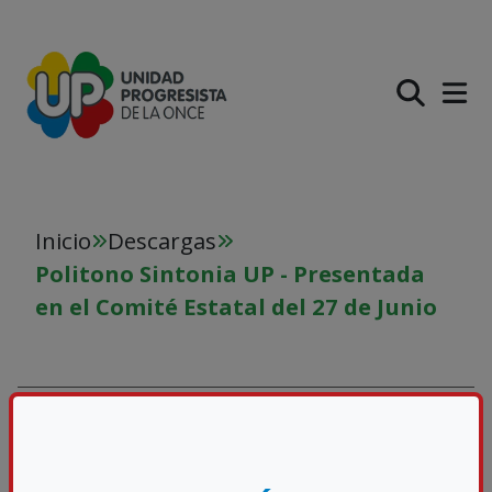
PASAR AL CONTENIDO PR
Inicio
Descargas
Politono Sintonia UP - Presentada
en el Comité Estatal del 27 de Junio
POLITONO SINTONIA UP -
PRESENTADA EN EL