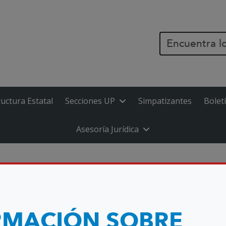
PASAR AL CONTENIDO PR
ructura Estatal
Secciones UP
Simpatizantes
Bolet
Asesoría Jurídica
STATAL DE UP 6 Y 7 DE OCTUBRE DE 2018
RMACIÓN SOBRE
AL DE UP 6 Y 7 D