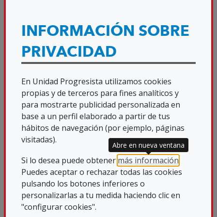
para nosotras como entidad, resulta
esencial. Con este propósito hemos
INFORMACIÓN SOBRE
elaborado un podcast bajo el título "Tres
PRIVACIDAD
voces, una misma ilusión", en el que tres
mujeres de distintas generaciones
En Unidad Progresista utilizamos cookies
(juventud, adultez y sénior) nos
propias y de terceros para fines analíticos y
acompañan para compartir sus vivencias
para mostrarte publicidad personalizada en
y perspectivas.
base a un perfil elaborado a partir de tus
hábitos de navegación (por ejemplo, páginas
A través de sus testimonios, estas
visitadas).
Abre en nueva ventana
mujeres reflexionan sobre la desigualdad
Si lo desea puede obtener
más información
.
desde dos prismas inseparables para
Puedes aceptar o rechazar todas las cookies
ellas: ser mujer y tener una discapacidad
pulsando los botones inferiores o
personalizarlas a tu medida haciendo clic en
visual. Sus relatos nos invitan a recorrer
"configurar cookies".
algunos de los hitos que han marcado