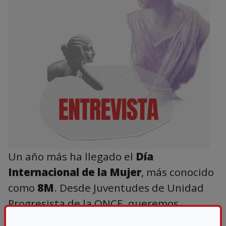
Un año más ha llegado el
Día
Internacional de la Mujer
, más conocido
como
8M
. Desde Juventudes de Unidad
Progresista de la ONCE, queremos
subrayar la relevancia de una fecha que,