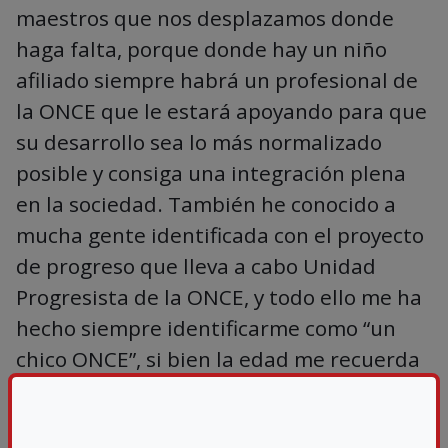
maestros que nos desplazamos donde
haga falta, porque donde hay un niño
afiliado siempre habrá un profesional de
la ONCE que le estará apoyando para que
su desarrollo sea lo más normalizado
posible y consiga una integración plena
en la sociedad. También he conocido a
mucha gente identificada con el proyecto
de progreso que lleva a cabo Unidad
Progresista de la ONCE, y todo ello me ha
hecho siempre identificarme como “un
chico ONCE”, si bien la edad me recuerda
que de chico va quedando poco y sería
más lógico denominarlo “hombre ONCE” y