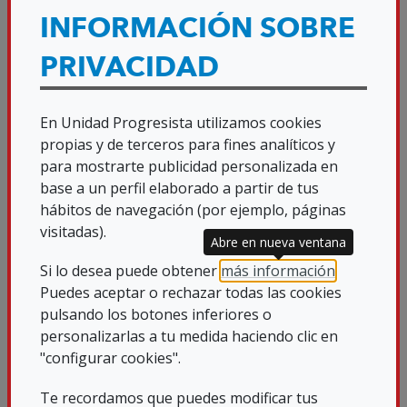
de UP por supuesto, pero la
INFORMACIÓN SOBRE
denominación es lo de menos, lo
importante es el espíritu con el que se
PRIVACIDAD
siguen haciendo las cosas y no perder el
norte y la razón de ser de esta casa.
En Unidad Progresista utilizamos cookies
propias y de terceros para fines analíticos y
Cuando me propusieron ser simpatizante
para mostrarte publicidad personalizada en
de UP, al principio me resultó extraña la
base a un perfil elaborado a partir de tus
hábitos de navegación (por ejemplo, páginas
propuesta, ya que desde siempre he sido
visitadas).
Abre en nueva ventana
colaborador por convicción con este
Si lo desea puede obtener
más información
.
proyecto, pero entiendo que así se nos
Puedes aceptar o rechazar todas las cookies
identifica de alguna manera y de esta
pulsando los botones inferiores o
forma podemos participar, por ejemplo,
personalizarlas a tu medida haciendo clic en
en las Ejecutivas, donde como
"configurar cookies".
representante del colectivo me siento
Te recordamos que puedes modificar tus