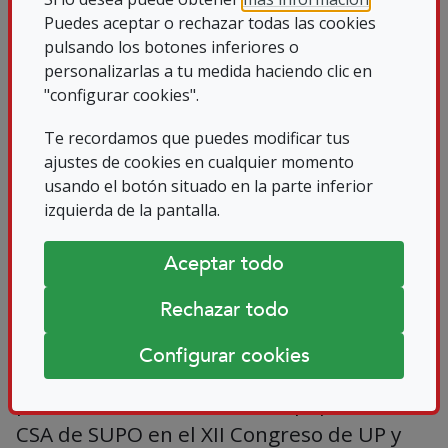
al mayor número de socios posible.
Puedes aceptar o rechazar todas las cookies
pulsando los botones inferiores o
personalizarlas a tu medida haciendo clic en
Asimismo, recibimos actualización directa
"configurar cookies".
del funcionamiento de los nuevos Clubes
ONCE sénior, ofrecida por su responsable
Te recordamos que puedes modificar tus
ajustes de cookies en cualquier momento
estatal,
Ángel Luis Gómez
, y diversas
usando el botón situado en la parte inferior
estrategias y recomendaciones para
izquierda de la pantalla.
conseguir mejorar la participación a
cargo de
Patricia Sanz
, Secretaria
Aceptar todo
General Adjunta de Relación con Personas
Rechazar todo
Asociadas y Simpatizantes de UP.
Configurar cookies
Y también mirando hacia el futuro
próximo, hablamos sobre el papel de las
CSA de SUPO en el XII Congreso de UP y