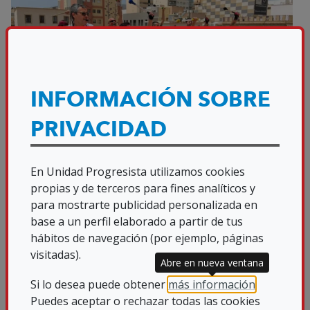
INFORMACIÓN SOBRE
PRIVACIDAD
En Unidad Progresista utilizamos cookies
Nos hacía falta volver a vestirnos de
propias y de terceros para fines analíticos y
blanco en UP Almería
para mostrarte publicidad personalizada en
base a un perfil elaborado a partir de tus
El pasado sábado 18 de junio, UP Almería
hábitos de navegación (por ejemplo, páginas
visitadas).
volvió a hacer suyo el color blanco, ese
Abre en nueva ventana
blanco con tantos matices, el blanco del
Si lo desea puede obtener
más información
.
bastón identificativo de nuestra ONCE,
Puedes aceptar o rechazar todas las cookies