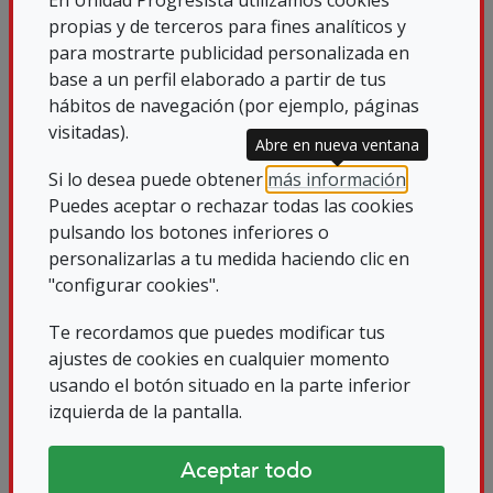
propias y de terceros para fines analíticos y
para mostrarte publicidad personalizada en
base a un perfil elaborado a partir de tus
hábitos de navegación (por ejemplo, páginas
visitadas).
Abre en nueva ventana
Si lo desea puede obtener
más información
.
Puedes aceptar o rechazar todas las cookies
pulsando los botones inferiores o
personalizarlas a tu medida haciendo clic en
"configurar cookies".
ASAMBLEA UP GRANADA
Te recordamos que puedes modificar tus
El día 30 de Noviembre, en la localidad de Loja
ajustes de cookies en cualquier momento
(Granada) se realizo...
usando el botón situado en la parte inferior
izquierda de la pantalla.
Leer más sobre La agru
16/07/2021
Aceptar todo