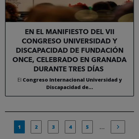
EN EL MANIFIESTO DEL VII
CONGRESO UNIVERSIDAD Y
DISCAPACIDAD DE FUNDACIÓN
ONCE, CELEBRADO EN GRANADA
DURANTE TRES DÍAS
El
Congreso Internacional Universidad y
Discapacidad de...
…
1
2
3
4
5
ir a la página
ir a la página
ir a la página
ir a la página
ir a la página
ir a la p