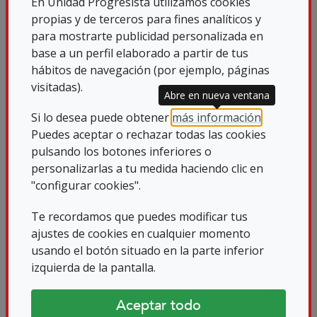
En Unidad Progresista utilizamos cookies
Leer más sobre ILUN
propias y de terceros para fines analíticos y
02/03/2026
para mostrarte publicidad personalizada en
base a un perfil elaborado a partir de tus
hábitos de navegación (por ejemplo, páginas
visitadas).
Abre en nueva ventana
Si lo desea puede obtener
más información
.
Puedes aceptar o rechazar todas las cookies
pulsando los botones inferiores o
personalizarlas a tu medida haciendo clic en
"configurar cookies".
ILUNION IMPULSA LA INCLUSIÓN
Te recordamos que puedes modificar tus
CON LOS ENCUENTROS “CON-
ajustes de cookies en cualquier momento
usando el botón situado en la parte inferior
TACTO”
izquierda de la pantalla.
ILUNION ha puesto en marcha el ciclo de
encuentros empresariales “Con-Tacto...
Aceptar todo