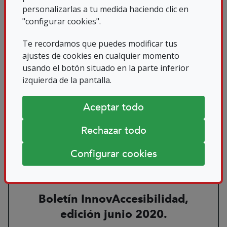
INTERNAUTA
personalizarlas a tu medida haciendo clic en
"configurar cookies".
En la Oficina de Seguridad del Internauta (OSI) de...
Te recordamos que puedes modificar tus
ajustes de cookies en cualquier momento
Leer más sobre Boletín
16/07/2021
usando el botón situado en la parte inferior
izquierda de la pantalla.
Aceptar todo
Rechazar todo
Configurar cookies
Boletín InnovAccesibilidad,
edición junio 2020.