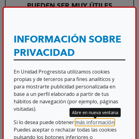
PUEDEN SER MUY ÚTILES
Hay momentos en la vida en los que no se puede
perder...
INFORMACIÓN SOBRE
Leer más sobre OFIC
16/07/2021
PRIVACIDAD
En Unidad Progresista utilizamos cookies
propias y de terceros para fines analíticos y
para mostrarte publicidad personalizada en
base a un perfil elaborado a partir de tus
hábitos de navegación (por ejemplo, páginas
visitadas).
Abre en nueva ventana
Si lo desea puede obtener
más información
.
Puedes aceptar o rechazar todas las cookies
OFICINA DE SEGURIDAD DEL
pulsando los botones inferiores o