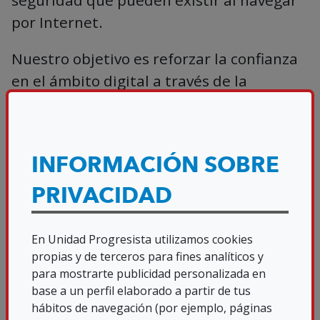
seguridad que pueden existir al navegar
por Internet.
Nuestro objetivo es reforzar la confianza
en el ámbito digital a través de la
formación en materia de ciberseguridad.
En la OSI de INCIBE trabajamos para:
INFORMACIÓN SOBRE
Ayudar a los usuarios a llevar a cabo un
cambio positivo de comportamiento en
PRIVACIDAD
relación con la adopción de buenos
hábitos de seguridad.
En Unidad Progresista utilizamos cookies
propias y de terceros para fines analíticos y
Hacerles conscientes de su propia
para mostrarte publicidad personalizada en
responsabilidad en relación con la
base a un perfil elaborado a partir de tus
ciberseguridad.
hábitos de navegación (por ejemplo, páginas