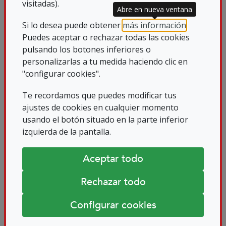
visitadas).
Abre en nueva ventana
Contribuir a minimizar el número y
Si lo desea puede obtener
más información
.
gravedad de incidencias de seguridad
Puedes aceptar o rechazar todas las cookies
experimentadas por el usuario.
pulsando los botones inferiores o
personalizarlas a tu medida haciendo clic en
En este portal encontrarás información
"configurar cookies".
general sobre la seguridad en Internet y
Te recordamos que puedes modificar tus
herramientas que te ayudarán a navegar
ajustes de cookies en cualquier momento
más seguro. Además, a través de nuestro
usando el botón situado en la parte inferior
izquierda de la pantalla.
canal de avisos podrás estar actualizado
de las últimas alertas de seguridad.
Aceptar todo
¿Quieres estar en contacto? Puedes
Rechazar todo
encontrarnos en Facebook, Twitter,
Configurar cookies
Google+, Youtube y en nuestros
boletines. Además, a través de nuestro